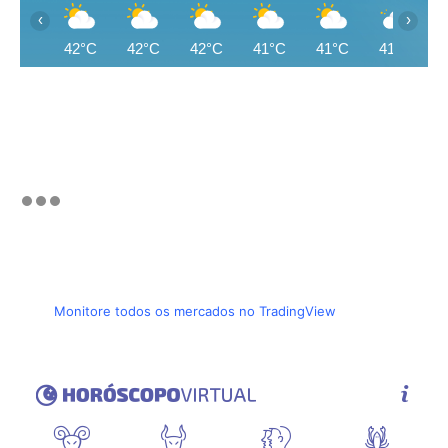
‹
›
42°C
42°C
42°C
41°C
41°C
41°C
Monitore todos os mercados no TradingView