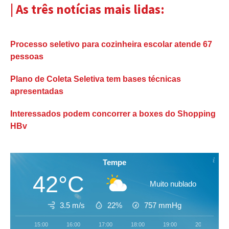
| As três notícias mais lidas:
Processo seletivo para cozinheira escolar atende 67
pessoas
Plano de Coleta Seletiva tem bases técnicas
apresentadas
Interessados podem concorrer a boxes do Shopping
HBv
Tempe
42°C
Muito nublado
3.5 m/s
22%
757
mmHg
15:00
16:00
17:00
18:00
19:00
20:00