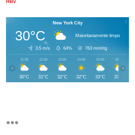
HBv
New York City
30°C
Maioritariamente limpo
3.5 m/s
64%
763
mmHg
11:00
12:00
13:00
14:00
15:00
16:00
‹
›
30°C
31°C
32°C
32°C
33°C
33°C