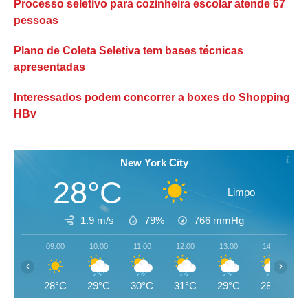
Processo seletivo para cozinheira escolar atende 67
pessoas
Plano de Coleta Seletiva tem bases técnicas
apresentadas
Interessados podem concorrer a boxes do Shopping
HBv
New York City
28°C
Limpo
1.9 m/s
79%
766
mmHg
09:00
10:00
11:00
12:00
13:00
14:00
‹
›
28°C
29°C
30°C
31°C
29°C
28°C