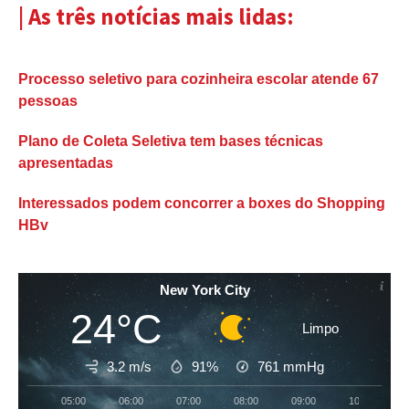
| As três notícias mais lidas:
Processo seletivo para cozinheira escolar atende 67
pessoas
Plano de Coleta Seletiva tem bases técnicas
apresentadas
Interessados podem concorrer a boxes do Shopping
HBv
New York City
24°C
Limpo
3.2 m/s
91%
761
mmHg
05:00
06:00
07:00
08:00
09:00
10:00