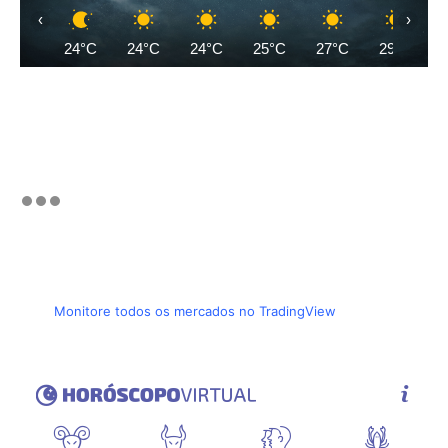
‹
›
24°C
24°C
24°C
25°C
27°C
29°C
Monitore todos os mercados no TradingView