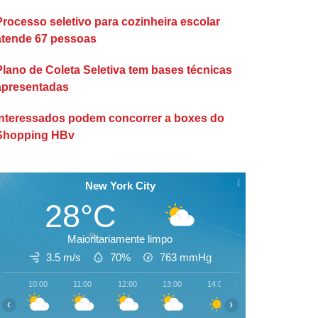
Processo seletivo para cozinheira escolar
atende 67 pessoas
Plano de Coleta Seletiva tem bases técnicas
apresentadas
Interessados podem concorrer a boxes do
Shopping HBv
New York City
28°C
Maioritariamente limpo
3.5 m/s
70%
763
mmHg
10:00
11:00
12:00
13:00
14:00
15:00
16:00
‹
›