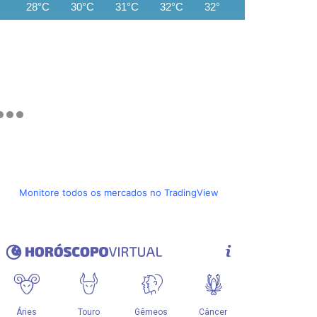
28°C
30°C
31°C
32°C
32°C
33°C
33°C
Monitore todos os mercados no TradingView