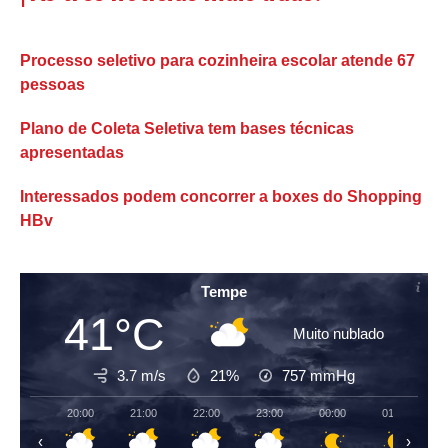
Processo seletivo para cozinheira escolar atende 67
pessoas
Plano de Coleta Seletiva tem bases técnicas
apresentadas
Interessados podem concorrer a boxes do Shopping
HBv
Tempe
41°C
Muito nublado
3.7 m/s
21%
757
mmHg
20:00
21:00
22:00
23:00
00:00
01:00
‹
›