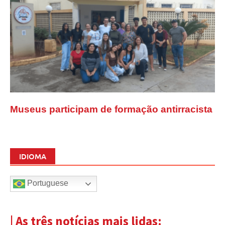
Museus participam de formação antirracista
IDIOMA
Portuguese
| As três notícias mais lidas: