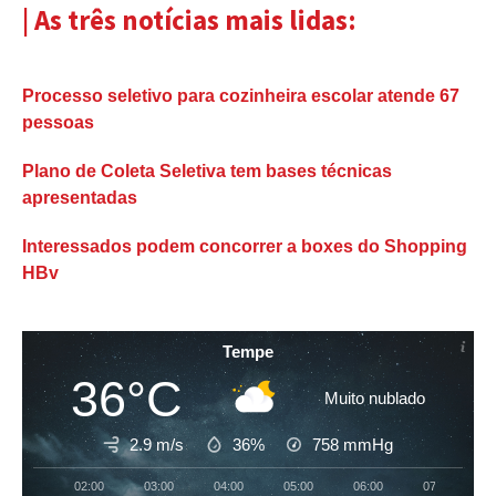
| As três notícias mais lidas:
Processo seletivo para cozinheira escolar atende 67
pessoas
Plano de Coleta Seletiva tem bases técnicas
apresentadas
Interessados podem concorrer a boxes do Shopping
HBv
Tempe
36°C
Muito nublado
2.9 m/s
36%
758
mmHg
02:00
03:00
04:00
05:00
06:00
07:00