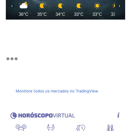
‹
›
36°C
35°C
34°C
33°C
33°C
33°C
Monitore todos os mercados no TradingView