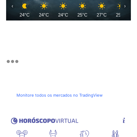
‹
›
24°C
24°C
24°C
25°C
27°C
29°C
Monitore todos os mercados no TradingView