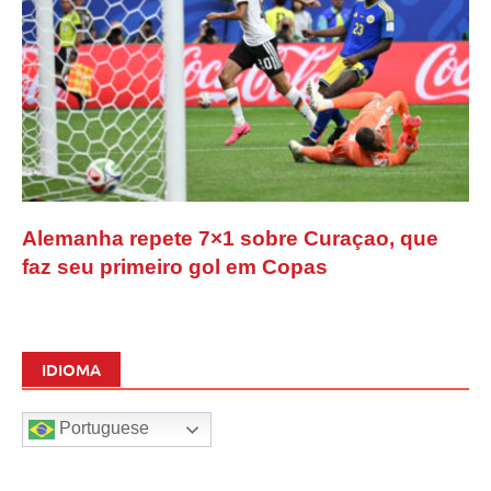
Alemanha repete 7×1 sobre Curaçao, que
faz seu primeiro gol em Copas
IDIOMA
Portuguese