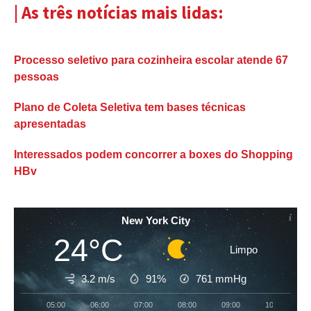
| As três notícias mais lidas:
Processo seletivo para cozinheira escolar atende 67
pessoas
Plano de Coleta Seletiva tem bases técnicas
apresentadas
Interessados podem concorrer a boxes do Shopping
HBv
New York City
24°C
Limpo
3.2 m/s
91%
761
mmHg
05:00
06:00
07:00
08:00
09:00
10:00