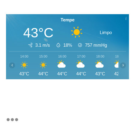
Tempe
43°C
Limpo
3.1 m/s
18%
757
mmHg
14:00
15:00
16:00
17:00
18:00
19:00
‹
›
43°C
44°C
44°C
44°C
43°C
42°C