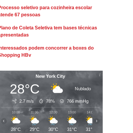
Processo seletivo para cozinheira escolar
atende 67 pessoas
Plano de Coleta Seletiva tem bases técnicas
apresentadas
Interessados podem concorrer a boxes do
Shopping HBv
New York City
28°C
Nublado
2.7 m/s
78%
766
mmHg
10:00
11:00
12:00
13:00
14:00
15:00
16:00
‹
›
28°C
29°C
30°C
31°C
31°C
31°C
32°C